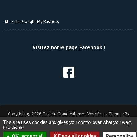
Fiche Google My Business
Visitez notre page Facebook !
Copyright © 2026 Taxi du Grand Valence - WordPress Theme : By
Taxi Themes
This site uses cookies and gives you control over what you want
X
to activate
OK, accept all
Deny all cookies
Personalize