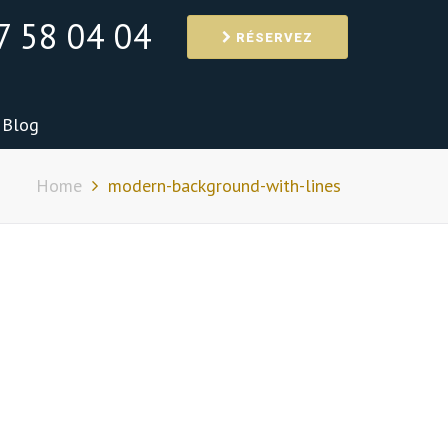
7 58 04 04
RÉSERVEZ
Blog
Home
modern-background-with-lines