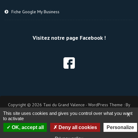
Fiche Google My Business
Visitez notre page Facebook !
Copyright © 2026 Taxi du Grand Valence - WordPress Theme : By
Taxi Themes
This site uses cookies and gives you control over what you want
X
to activate
OK, accept all
Deny all cookies
Personalize