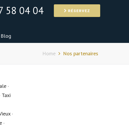
7 58 04 04
RÉSERVEZ
Blog
Home
Nos partenaires
ale ·
· Taxi
Vieux ·
e ·