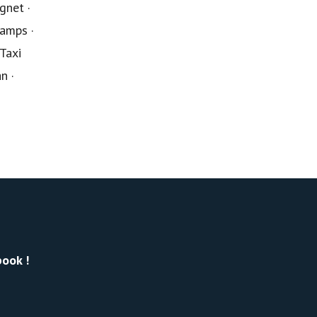
gnet ·
hamps ·
Taxi
n ·
ook !