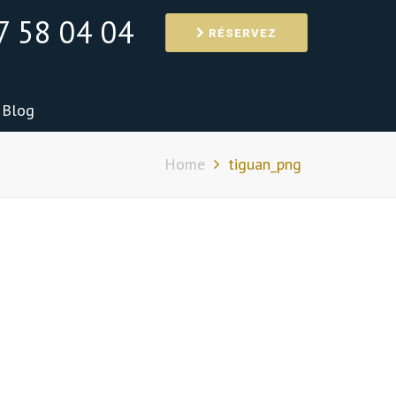
7 58 04 04
RÉSERVEZ
Blog
Home
tiguan_png