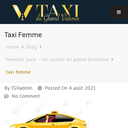
Taxi Femme
Home
Blog
Femmes taxis – Un secteur en pleine évolution
taxi femme
By
TGVadmin
Posted On
4 août 2021
No Comment