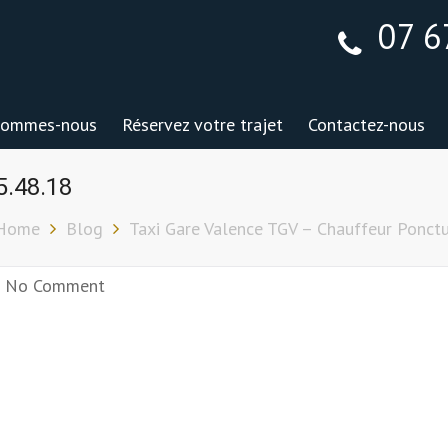
07 6
sommes-nous
Réservez votre trajet
Contactez-nous
5.48.18
Home
Blog
Taxi Gare Valence TGV – Chauffeur Ponct
No Comment