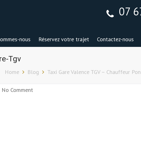
07 6
sommes-nous
Réservez votre trajet
Contactez-nous
re-Tgv
Home
Blog
Taxi Gare Valence TGV – Chauffeur Pon
No Comment