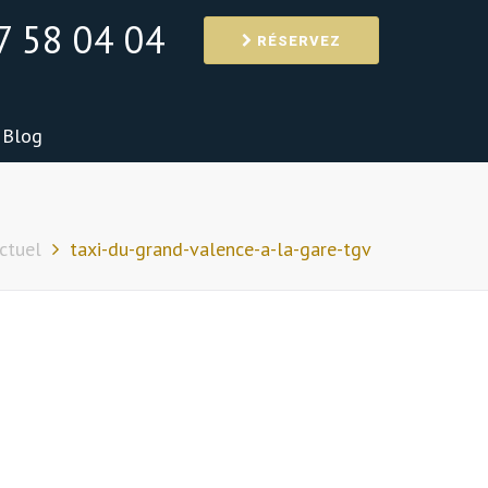
7 58 04 04
RÉSERVEZ
Blog
ctuel
taxi-du-grand-valence-a-la-gare-tgv